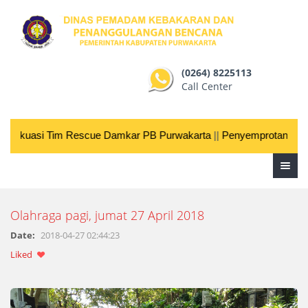
(0264) 8225113
Call Center
 evakuasi Tim Rescue Damkar PB Purwakarta
||
Penyemprotan Desinf
Olahraga pagi, jumat 27 April 2018
Date:
2018-04-27 02:44:23
Liked