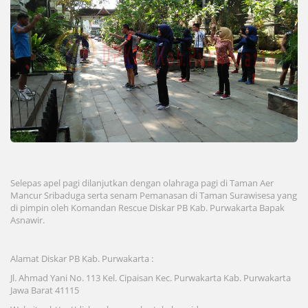
Selepas apel pagi dilanjutkan dengan olahraga pagi di Taman Aer
Mancur Sribaduga serta senam Pemanasan di Taman Surawisesa yang
di pimpin oleh Komandan Rescue Diskar PB Kab. Purwakarta Bapak
Asnawir.
Alamat Diskar PB Kab. Purwakarta :
Jl. Ahmad Yani No. 113 Kel. Cipaisan Kec. Purwakarta Kab. Purwakarta
Jawa Barat 41115