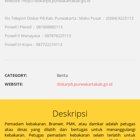
Website : http://diskarpb.purwakartakab.go.id
No Telepon Diskar PB Kab. Purwakarta : Mako Pusat : (0264) 8225113
Poswil I Plered : 081908885113
Poswil II Wanayasa : 087878225113
Poswil III Kopo : 087722274113
CATEGORY:
Berita
WEBSITE:
diskarpb.purwakartakab.go.id
Deskripsi
Pemadam kebakaran, Branwir, PMK, atau damkar adalah petugas
atau dinas yang dilatih dan bertugas untuk menanggulangi
kebakaran. Petugas pemadam kebakaran selain terlatih untuk