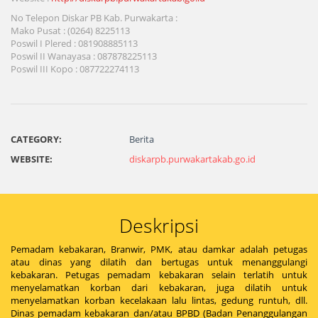
No Telepon Diskar PB Kab. Purwakarta :
Mako Pusat : (0264) 8225113
Poswil I Plered : 081908885113
Poswil II Wanayasa : 087878225113
Poswil III Kopo : 087722274113
CATEGORY:
Berita
WEBSITE:
diskarpb.purwakartakab.go.id
Deskripsi
Pemadam kebakaran, Branwir, PMK, atau damkar adalah petugas
atau dinas yang dilatih dan bertugas untuk menanggulangi
kebakaran. Petugas pemadam kebakaran selain terlatih untuk
menyelamatkan korban dari kebakaran, juga dilatih untuk
menyelamatkan korban kecelakaan lalu lintas, gedung runtuh, dll.
Dinas pemadam kebakaran dan/atau BPBD (Badan Penanggulangan