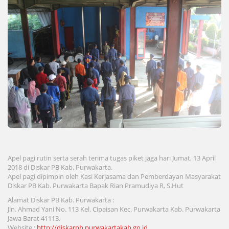
Apel pagi rutin serta serah terima tugas piket jaga hari Jumat, 13 April
2018 di Diskar PB Kab. Purwakarta.
Apel pagi dipimpin oleh Kasi Kerjasama dan Pemberdayan Masyarakat
Diskar PB Kab. Purwakarta Bapak Rian Pramudiya R, S.Hut
Alamat Diskar PB Kab. Purwakarta :
Jln. Ahmad Yani No. 113 Kel. Cipaisan Kec. Purwakarta Kab. Purwakarta
Jawa Barat 41113.
Website :
http://diskarpb.purwakartakab.go.id