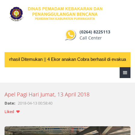
(0264) 8225113
Call Center
Berhasil Ditemukan
||
4 Ekor anakan Cobra berhasil di evakuasi Ti
Apel Pagi Hari Jumat, 13 April 2018
Date:
2018-04-13 00:58:40
Liked