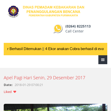
(0264) 8225113
Call Center
hur Berhasil Ditemukan
||
4 Ekor anakan Cobra berhasil di evakuas
Apel Pagi Hari Senin, 29 Desember 2017
Date:
2018-01-29 07:00:21
Liked