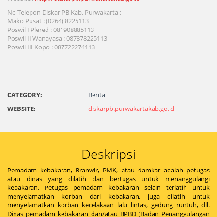
No Telepon Diskar PB Kab. Purwakarta :
Mako Pusat : (0264) 8225113
Poswil I Plered : 081908885113
Poswil II Wanayasa : 087878225113
Poswil III Kopo : 087722274113
CATEGORY:
Berita
WEBSITE:
diskarpb.purwakartakab.go.id
Deskripsi
Pemadam kebakaran, Branwir, PMK, atau damkar adalah petugas
atau dinas yang dilatih dan bertugas untuk menanggulangi
kebakaran. Petugas pemadam kebakaran selain terlatih untuk
menyelamatkan korban dari kebakaran, juga dilatih untuk
menyelamatkan korban kecelakaan lalu lintas, gedung runtuh, dll.
Dinas pemadam kebakaran dan/atau BPBD (Badan Penanggulangan