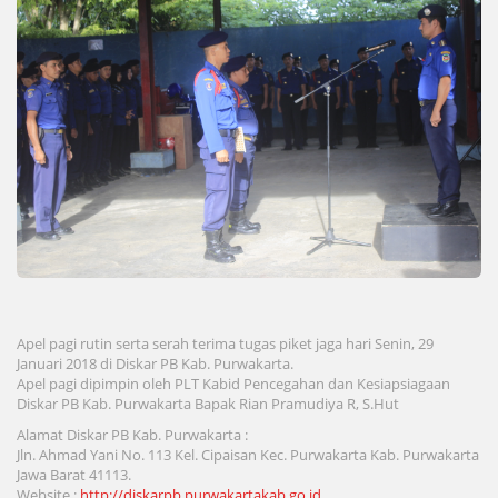
Apel pagi rutin serta serah terima tugas piket jaga hari Senin, 29
Januari 2018 di Diskar PB Kab. Purwakarta.
Apel pagi dipimpin oleh PLT Kabid Pencegahan dan Kesiapsiagaan
Diskar PB Kab. Purwakarta Bapak Rian Pramudiya R, S.Hut
Alamat Diskar PB Kab. Purwakarta :
Jln. Ahmad Yani No. 113 Kel. Cipaisan Kec. Purwakarta Kab. Purwakarta
Jawa Barat 41113.
Website :
http://diskarpb.purwakartakab.go.id