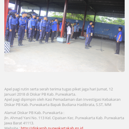
Apel pagi rutin serta serah terima tugas piket jaga hari Jumat, 12
Januari 2018 di Diskar PB Kab. Purwakarta.
Apel pagi dipimpin oleh Kasi Pemadaman dan Investigasi Kebakaran
Diskar PB Kab. Purwakarta Bapak Budiana Hadibrata, S.ST, MM
Alamat Diskar PB Kab. Purwakarta :
Jln. Ahmad Yani No. 113 Kel. Cipaisan Kec. Purwakarta Kab. Purwakarta
Jawa Barat 41113.
Website :
http://diskarpb.purwakartakab.go.id