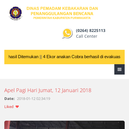
(0264) 8225113
Call Center
erhasil Ditemukan
||
4 Ekor anakan Cobra berhasil di evakuasi Tim
Apel Pagi Hari Jumat, 12 Januari 2018
Date:
2018-01-12 02:34:19
Liked