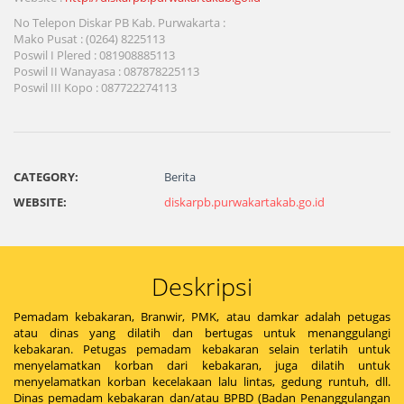
No Telepon Diskar PB Kab. Purwakarta :
Mako Pusat : (0264) 8225113
Poswil I Plered : 081908885113
Poswil II Wanayasa : 087878225113
Poswil III Kopo : 087722274113
CATEGORY:
Berita
WEBSITE:
diskarpb.purwakartakab.go.id
Deskripsi
Pemadam kebakaran, Branwir, PMK, atau damkar adalah petugas
atau dinas yang dilatih dan bertugas untuk menanggulangi
kebakaran. Petugas pemadam kebakaran selain terlatih untuk
menyelamatkan korban dari kebakaran, juga dilatih untuk
menyelamatkan korban kecelakaan lalu lintas, gedung runtuh, dll.
Dinas pemadam kebakaran dan/atau BPBD (Badan Penanggulangan