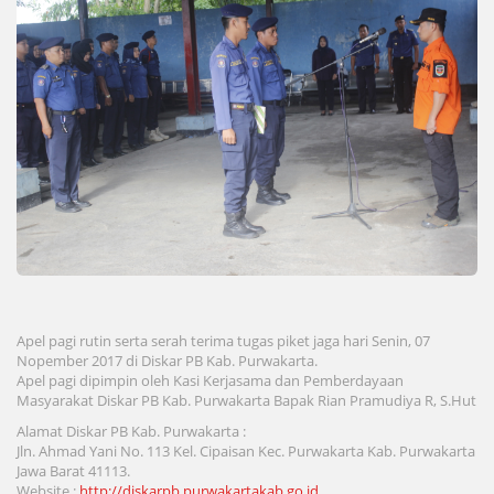
Apel pagi rutin serta serah terima tugas piket jaga hari Senin, 07
Nopember 2017 di Diskar PB Kab. Purwakarta.
Apel pagi dipimpin oleh Kasi Kerjasama dan Pemberdayaan
Masyarakat Diskar PB Kab. Purwakarta Bapak Rian Pramudiya R, S.Hut
Alamat Diskar PB Kab. Purwakarta :
Jln. Ahmad Yani No. 113 Kel. Cipaisan Kec. Purwakarta Kab. Purwakarta
Jawa Barat 41113.
Website :
http://diskarpb.purwakartakab.go.id