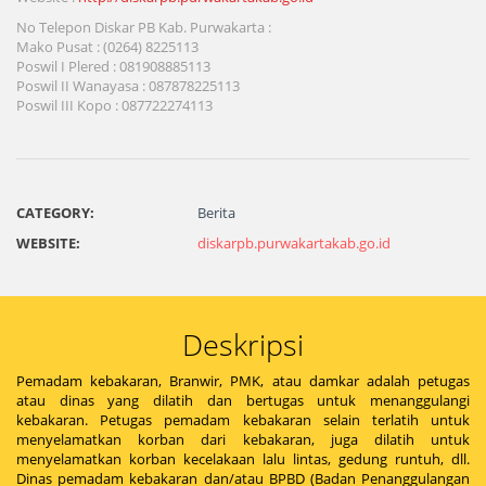
No Telepon Diskar PB Kab. Purwakarta :
Mako Pusat : (0264) 8225113
Poswil I Plered : 081908885113
Poswil II Wanayasa : 087878225113
Poswil III Kopo : 087722274113
CATEGORY:
Berita
WEBSITE:
diskarpb.purwakartakab.go.id
Deskripsi
Pemadam kebakaran, Branwir, PMK, atau damkar adalah petugas
atau dinas yang dilatih dan bertugas untuk menanggulangi
kebakaran. Petugas pemadam kebakaran selain terlatih untuk
menyelamatkan korban dari kebakaran, juga dilatih untuk
menyelamatkan korban kecelakaan lalu lintas, gedung runtuh, dll.
Dinas pemadam kebakaran dan/atau BPBD (Badan Penanggulangan