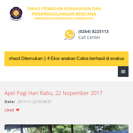
(0264) 8225113
Call Center
Berhasil Ditemukan
||
4 Ekor anakan Cobra berhasil di evakuasi Ti
Apel Pagi Hari Rabu, 22 Nopember 2017
Date:
2017-11-22 05:56:37
Liked